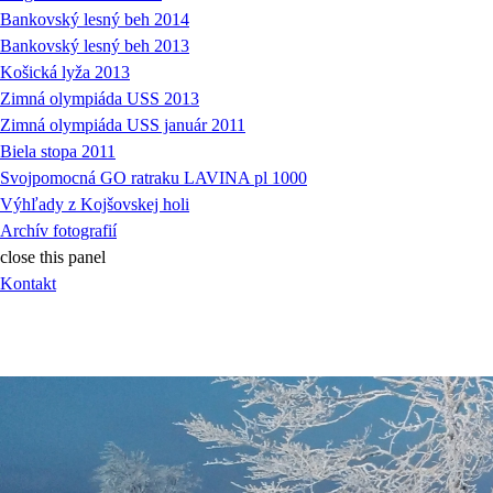
Bankovský lesný beh 2014
Bankovský lesný beh 2013
Košická lyža 2013
Zimná olympiáda USS 2013
Zimná olympiáda USS január 2011
Biela stopa 2011
Svojpomocná GO ratraku LAVINA pl 1000
Výhľady z Kojšovskej holi
Archív fotografií
close this panel
Kontakt