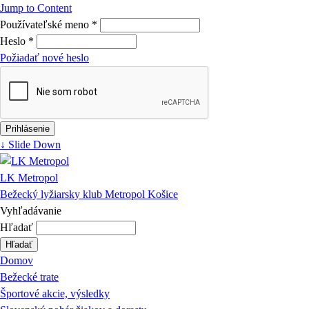
Jump to Content
Používateľské meno
*
Heslo
*
Požiadať nové heslo
↓ Slide Down
LK Metropol
Bežecký lyžiarsky klub Metropol Košice
Vyhľadávanie
Hľadať
Domov
Bežecké trate
Športové akcie, výsledky