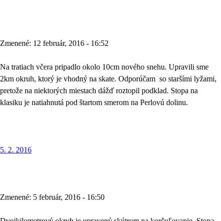
Zmenené: 12 február, 2016 - 16:52
Na tratiach včera pripadlo okolo 10cm nového snehu. Upravili sme
2km okruh, ktorý je vhodný na skate. Odporúčam so staršími lyžami,
pretože na niektorých miestach dážď roztopil podklad. Stopa na
klasiku je natiahnutá pod štartom smerom na Perlovú dolinu.
5. 2. 2016
Zmenené: 5 február, 2016 - 16:50
Dvojkilometrový okruh je upravený skútrom na korčuľovanie. Stopa