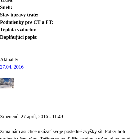
Sneh:
Stav úpravy trate:
Podmienky pre CT a FT:
Teplota vzduchu:
Doplňujúci popis:
Aktuality
27.04. 2016
Zmenené: 27 apríl, 2016 - 11:49
Zima nám asi chce ukázať svoje posledné zvyšky síl. Fotky boli
urobené včera ráno. Tešíme sa na ďalšiu sezónu a s ňou aj na novú