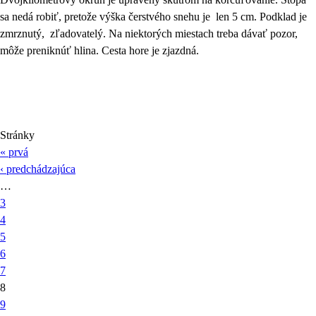
sa nedá robiť, pretože výška čerstvého snehu je len 5 cm. Podklad je
zmrznutý, zľadovatelý. Na niektorých miestach treba dávať pozor,
môže preniknúť hlina. Cesta hore je zjazdná.
Stránky
« prvá
‹ predchádzajúca
…
3
4
5
6
7
8
9