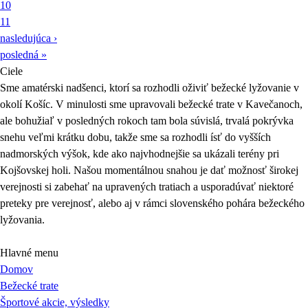
10
11
nasledujúca ›
posledná »
Ciele
Sme amatérski nadšenci, ktorí sa rozhodli oživiť bežecké lyžovanie v
okolí Košíc. V minulosti sme upravovali bežecké trate v Kavečanoch,
ale bohužiaľ v posledných rokoch tam bola súvislá, trvalá pokrývka
snehu veľmi krátku dobu, takže sme sa rozhodli ísť do vyšších
nadmorských výšok, kde ako najvhodnejšie sa ukázali terény pri
Kojšovskej holi. Našou momentálnou snahou je dať možnosť širokej
verejnosti si zabehať na upravených tratiach a usporadúvať niektoré
preteky pre verejnosť, alebo aj v rámci slovenského pohára bežeckého
lyžovania.
Hlavné menu
Domov
Bežecké trate
Športové akcie, výsledky