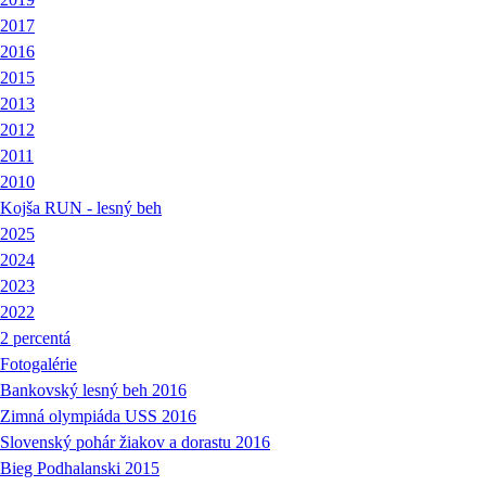
2017
2016
2015
2013
2012
2011
2010
Kojša RUN - lesný beh
2025
2024
2023
2022
2 percentá
Fotogalérie
Bankovský lesný beh 2016
Zimná olympiáda USS 2016
Slovenský pohár žiakov a dorastu 2016
Bieg Podhalanski 2015