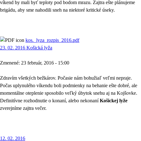
víkend by mali byť teploty pod bodom mrazu. Zajtra ešte plánujeme
brigádu, aby sme nahodili sneh na niektoré kritické úseky.
kos._lyza_rozpis_2016.pdf
23. 02. 2016 Košická lyža
Zmenené: 23 február, 2016 - 15:00
Zdravím všetkých bežkárov. Počasie nám bohužiaľ veľmi nepraje.
Počas uplynulého víkendu boli podmienky na behanie ešte dobré, ale
momentálne oteplenie sposobilo veľký úbytok snehu aj na Kojšovke.
Definitívne rozhodnutie o konaní, alebo nekonaní
Košickej lyže
zverejníme zajtra večer.
12. 02. 2016