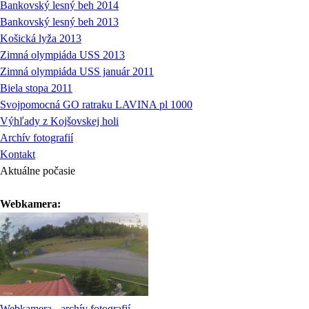
Bankovský lesný beh 2014
Bankovský lesný beh 2013
Košická lyža 2013
Zimná olympiáda USS 2013
Zimná olympiáda USS január 2011
Biela stopa 2011
Svojpomocná GO ratraku LAVINA pl 1000
Výhľady z Kojšovskej holi
Archív fotografií
Kontakt
Aktuálne počasie
Webkamera:
Webkamera - archív fotografií