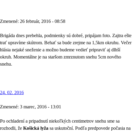
Zmenené: 26 február, 2016 - 08:58
Brigáda dnes prebehla, podmienky sú dobré, pripájam foto. Zajtra ešte
trať upravíme skútrom. Behať sa bude zrejme na 1,5km okruhu. Večer
hlásia nejaké sneženie a možno budeme vedieť pripraviť aj dlhší
okruh. Momentálne je na staršom zmrznutom snehu 5cm nového
snehu.
24. 02. 2016
Zmenené: 3 marec, 2016 - 13:01
Po ochladení a pripadnutí niekoľkých centimetrov snehu sme sa
rozhodli, že
Košická lyža
sa uskutoční. Podľa predpovede počasia na