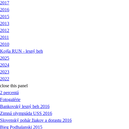
2017
2016
2015
2013
2012
2011
2010
Kojša RUN - lesný beh
2025
2024
2023
2022
close this panel
2 percentá
Fotogalérie
Bankovský lesný beh 2016
Zimná olympiáda USS 2016
Slovenský pohár žiakov a dorastu 2016
Bieg Podhalanski 2015