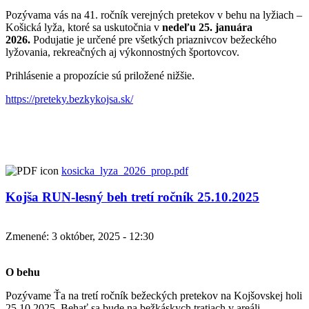
Pozývama vás na 41. ročník verejných pretekov v behu na lyžiach –
Košická lyža, ktoré sa uskutočnia v
nedeľu 25. januára
2026.
Podujatie je určené pre všetkých priaznivcov bežeckého
lyžovania, rekreačných aj výkonnostných športovcov.
Prihlásenie a propozície sú priložené nižšie.
https://preteky.bezkykojsa.sk/
kosicka_lyza_2026_prop.pdf
Kojša RUN-lesný beh tretí ročník 25.10.2025
Zmenené: 3 október, 2025 - 12:30
O behu
Pozývame Ťa na tretí ročník bežeckých pretekov na Kojšovskej holi
25.10.2025. Behať sa bude na bežkáskych tratiach v areáli