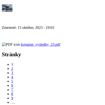
Zmenené: 15 október, 2023 - 19:03
kojsarun_vysledky_23.pdf
Stránky
1
2
3
4
5
6
7
8
9
…