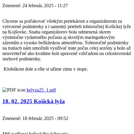
Zmenené: 24 február, 2025 - 11:27
Chceme sa poďakovať všetkým pretekárom a organizátorom za
vytvorené podmienky a i samotný priebeh tohtoročnej Košickej lyže
na Kojšovke. Snaha organizátorov bola odmenená okrem
výnimočne vydareného počasia aj skvelým maringotkovým
zázemím a vysoko bežkárskou atmosférou. Tohtoročné podmienky
na tratiach nám umožnili využívať trate počas celej sezóny a bolo až
neuveriteľné ako kvalitne boli upravené vzhľadom na celoslovenské
snehové podmienky.
Klobúkom dole a ešte si užime zimu v stope.
kelyza25_1.pdf
18. 02. 2025 Košická lyža
Zmenené: 18 február, 2025 - 09:52
Milí nadšenci bežeckého lyžovania.