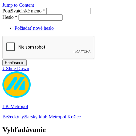
Jump to Content
Používateľské meno
*
Heslo
*
Požiadať nové heslo
↓ Slide Down
LK Metropol
Bežecký lyžiarsky klub Metropol Košice
Vyhľadávanie