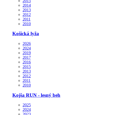
2015
2014
2013
2012
2011
2010
Košická lyža
2026
2024
2019
2017
2016
2015
2013
2012
2011
2010
Kojša RUN - lesný beh
2025
2024
2023