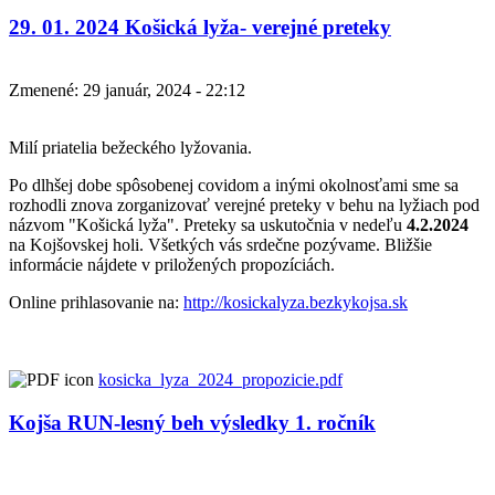
29. 01. 2024 Košická lyža- verejné preteky
Zmenené: 29 január, 2024 - 22:12
Milí priatelia bežeckého lyžovania.
Po dlhšej dobe spôsobenej covidom a inými okolnosťami sme sa
rozhodli znova zorganizovať verejné preteky v behu na lyžiach pod
názvom "Košická lyža". Preteky sa uskutočnia v nedeľu
4.2.2024
na Kojšovskej holi. Všetkých vás srdečne pozývame. Bližšie
informácie nájdete v priložených propozíciách.
Online prihlasovanie na:
http://kosickalyza.bezkykojsa.sk
kosicka_lyza_2024_propozicie.pdf
Kojša RUN-lesný beh výsledky 1. ročník