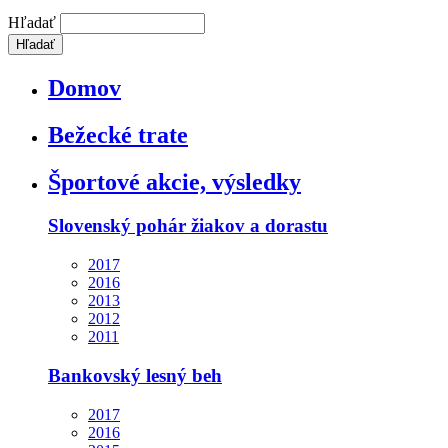
Hľadať
Domov
Bežecké trate
Športové akcie, výsledky
Slovenský pohár žiakov a dorastu
2017
2016
2013
2012
2011
Bankovský lesný beh
2017
2016