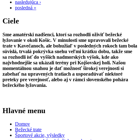
nasledujúca ›
posledná »
Ciele
Sme amatérski nadšenci, ktorí sa rozhodli oživiť bežecké
lyžovanie v okolí Košíc. V minulosti sme upravovali bežecké
trate v Kavečanoch, ale bohužiaľ v posledných rokoch tam bola
súvislá, trvalá pokrývka snehu veľmi krátku dobu, takže sme
sa rozhodli ísť do vyšších nadmorských výšok, kde ako
najvhodnejšie sa ukázali terény pri Kojšovskej holi. Našou
momentálnou snahou je dať možnosť širokej verejnosti si
zabehať na upravených tratiach a usporadúvať niektoré
preteky pre verejnosť, alebo aj v rámci slovenského pohára
bežeckého lyžovania.
Hlavné menu
Domov
Bežecké trate
Športové akcie, výsledky