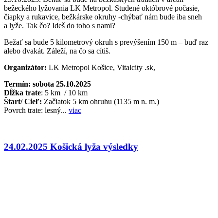
bežeckého lyžovania LK Metropol. Studené októbrové počasie,
čiapky a rukavice, bežkárske okruhy -chýbať nám bude iba sneh
a lyže. Tak čo? Ideš do toho s nami?
Bežať sa bude 5 kilometrový okruh s prevýšením 150 m – buď raz
alebo dvakát. Záleží, na čo sa cítiš.
Organizátor:
LK Metropol Košice, Vitalcity .sk,
Termín: sobota 25.10.2025
Dĺžka trate
: 5 km / 10 km
Štart/ Cieľ:
Začiatok 5 km ohruhu (1135 m n. m.)
Povrch trate: lesný...
viac
24.02.2025 Košická lyža výsledky