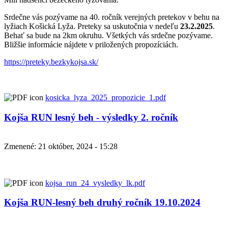
Srdečne vás pozývame na 40. ročník verejných pretekov v behu na
lyžiach Košická Lyža. Preteky sa uskutočnia v nedeľu
23.2.2025
.
Behať sa bude na 2km okruhu. Všetkých vás srdečne pozývame.
Bližšie informácie nájdete v priložených propozíciách.
https://preteky.bezkykojsa.sk/
kosicka_lyza_2025_propozicie_1.pdf
Kojša RUN lesný beh - výsledky 2. ročník
Zmenené: 21 október, 2024 - 15:28
kojsa_run_24_vysledky_lk.pdf
Kojša RUN-lesný beh druhý ročník 19.10.2024