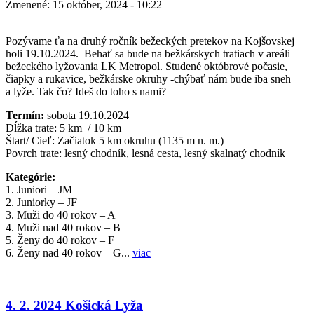
Zmenené: 15 október, 2024 - 10:22
Pozývame ťa na druhý ročník bežeckých pretekov na Kojšovskej
holi 19.10.2024. Behať sa bude na bežkárskych tratiach v areáli
bežeckého lyžovania LK Metropol. Studené októbrové počasie,
čiapky a rukavice, bežkárske okruhy -chýbať nám bude iba sneh
a lyže. Tak čo? Ideš do toho s nami?
Termín:
sobota 19.10.2024
Dĺžka trate: 5 km / 10 km
Štart/ Cieľ: Začiatok 5 km okruhu (1135 m n. m.)
Povrch trate: lesný chodník, lesná cesta, lesný skalnatý chodník
Kategórie:
1. Juniori – JM
2. Juniorky – JF
3. Muži do 40 rokov – A
4. Muži nad 40 rokov – B
5. Ženy do 40 rokov – F
6. Ženy nad 40 rokov – G...
viac
4. 2. 2024 Košická Lyža