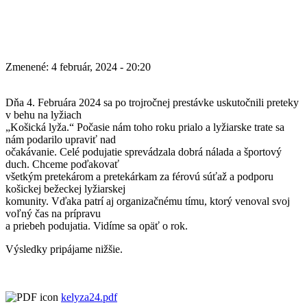
Zmenené: 4 február, 2024 - 20:20
Dňa 4. Februára 2024 sa po trojročnej prestávke uskutočnili preteky
v behu na lyžiach
„Košická lyža.“ Počasie nám toho roku prialo a lyžiarske trate sa
nám podarilo upraviť nad
očakávanie. Celé podujatie sprevádzala dobrá nálada a športový
duch. Chceme poďakovať
všetkým pretekárom a pretekárkam za férovú súťaž a podporu
košickej bežeckej lyžiarskej
komunity. Vďaka patrí aj organizačnému tímu, ktorý venoval svoj
voľný čas na prípravu
a priebeh podujatia. Vidíme sa opäť o rok.
Výsledky pripájame nižšie.
kelyza24.pdf