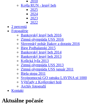
2010
Kojša RUN - lesný beh
2025
2024
2023
2022
2 percentá
Fotogalérie
Bankovský lesný beh 2016
Zimná olympiáda USS 2016
Slovenský pohár žiakov a dorastu 2016
Bieg Podhalanski 2015
Bankovský lesný beh 2014
Bankovský lesný beh 2013
Košická lyža 2013
Zimná olympiáda USS 2013
Zimná olympiáda USS január 2011
Biela stopa 2011
Svojpomocná GO ratraku LAVINA pl 1000
Výhľady z Kojšovskej holi
Archív fotografií
Kontakt
Aktuálne počasie